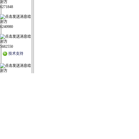
6271848
6240980
5682550
技术支持
16478227
5074615
续费及老客户
5074615