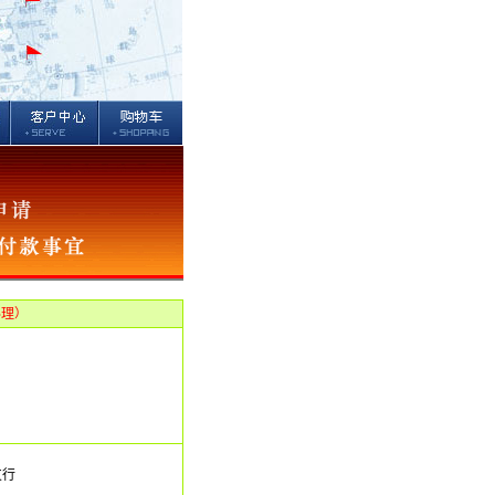
办理）
支行