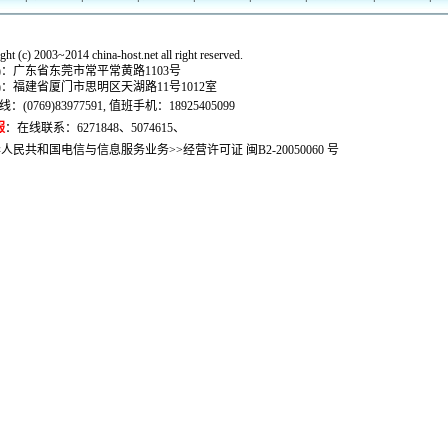
ht (c) 2003~2014 china-host.net all right reserved.
1)：广东省东莞市常平常黄路1103号
2)：福建省厦门市思明区天湖路11号1012室
线：
(0769)83977591, 值班手机：18925405099
服
：
在线联系：6271848、5074615、
华人民共和国电信与信息服务业务>>经营许可证 闽B2-20050060 号