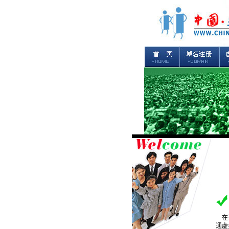
在享
通虚