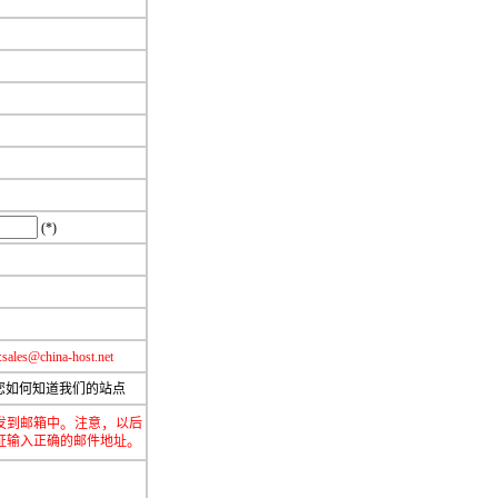
(*)
sales@china-host.net
如何知道我们的站点
。
，
发到邮箱中
注意
以后
。
证输入正确的邮件地址