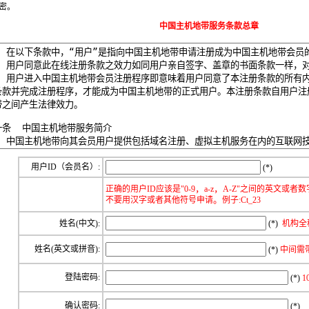
密。
中国主机地带服务条款总章
用户ID（会员名）:
(*)
，
，
正确的用户ID应该是"0-9
a-z
A-Z"之间的英文或者
。
不要用汉字或者其他符号申请
例子:Ct_23
姓名(中文):
(*)
机构全
姓名(英文或拼音):
(*)
中间需带个
登陆密码:
(*)
1
确认密码:
(*)