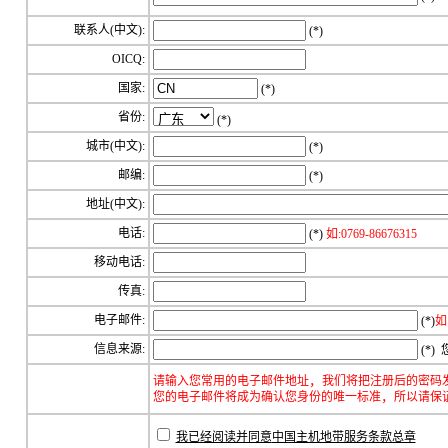
联系人(中文):
(*)
OICQ:
国家:
(*)
省份:
(*)
城市(中文):
(*)
邮编:
(*)
地址(中文):
电话:
(*)
如:0769-86676315
移动电话:
传真:
电子邮件:
(*)
如:
信息来源:
(*)
您
，
请输入您常用的电子邮件地址
我们将把注册后的密码
，
您的电子邮件将成为确认您身份的唯一标准
所以请保
我已经阅读并同意
中国主机地带服务条款总章