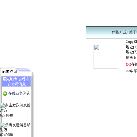
付款方式
|
关于
CopyRig
地址(1
地址(2
销售专
QQ
在线
<<中
在线业务咨询
6271848
6240980