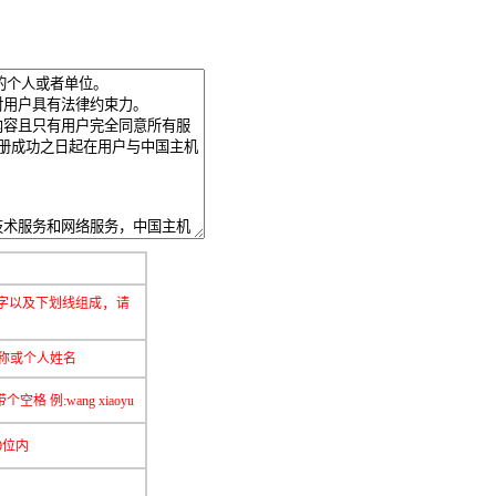
，
数字以及下划线组成
请
称或个人姓名
空格 例:wang xiaoyu
0位内