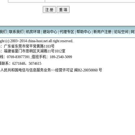
我们
|
联系我们
|
机房环境
|
建站中心
|
代理专区
|
帮助中心
|
新用户注册
|
论坛空间
|
网
ht (c) 2003~2014 china-host.net all right reserved.
)：
广东省东莞市常平常黄路1103号
)：
福建省厦门市思明区天湖路11号1012室
线：
0769-83977591 ,值班手机：189-2540-5099
联系：6271848、5074615
华人民共和国电信与信息服务业务>>经营许可证 闽B2-20050060 号