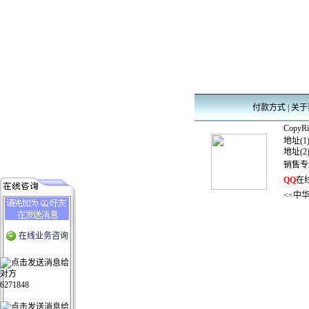
付款方式
|
关于
CopyRig
地址(1
地址(2
销售专
QQ
在线
<<中
在线业务咨询
6271848