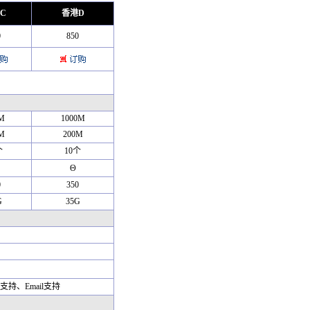
C
香港D
0
850
M
1000M
M
200M
个
10个
Θ
0
350
G
35G
持、Email支持