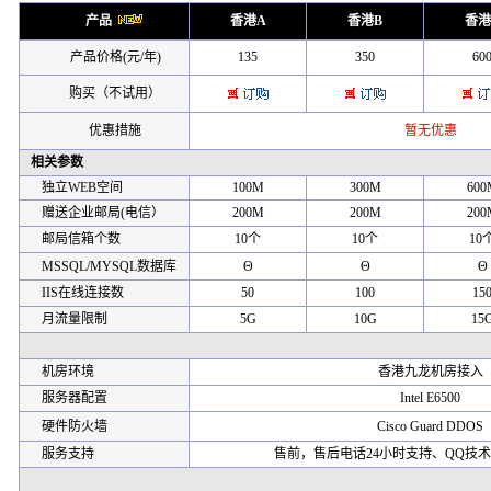
产品
香港A
香港B
香港
产品价格(元/年)
135
350
60
购买（不试用）
优惠措施
暂无优惠
相关参数
独立WEB空间
100M
300M
600
赠送企业邮局(电信）
200M
200M
200
邮局信箱个数
10个
10个
10
MSSQL/MYSQL数据库
Θ
Θ
Θ
IIS在线连接数
50
100
15
月流量限制
5G
10G
15
机房环境
香港九龙机房接入
服务器配置
Intel E6500
硬件防火墙
Cisco Guard DDOS
服务支持
售前，售后电话24小时支持、QQ技术支