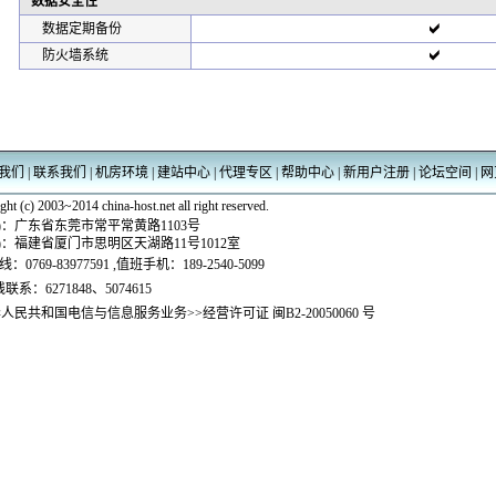
数据安全性
数据定期备份
防火墙系统
我们
|
联系我们
|
机房环境
|
建站中心
|
代理专区
|
帮助中心
|
新用户注册
|
论坛空间
|
网
ht (c) 2003~2014 china-host.net all right reserved.
)：
广东省东莞市常平常黄路1103号
)：
福建省厦门市思明区天湖路11号1012室
线：
0769-83977591 ,值班手机：189-2540-5099
联系：6271848、5074615
华人民共和国电信与信息服务业务>>经营许可证 闽B2-20050060 号