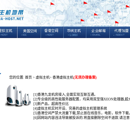
您的位置:
首页
>
虚拟主机
> 香港虚拟主机
(无须办理备案)
[1]香港九龙机房接入,全面实现互联互通。
[2]专业级的高性能服务器配置，均采用双至强XEON处理器,
[3]新产品，超高性价比
[4]虚拟主机实时开设、完善的虚拟主机管理系统
[5]香港空间严禁大流量下载,禁止放在线音乐，电影，软件下载
[6]因网站内容违法导致被投诉的.将直接删除空间不退款.请注意!