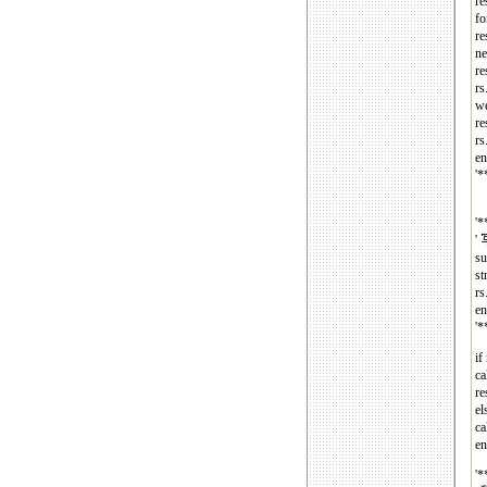
re
fo
re
ne
re
rs
w
re
rs
en
'
'
'
su
st
rs
en
'
if
ca
re
el
ca
en
'