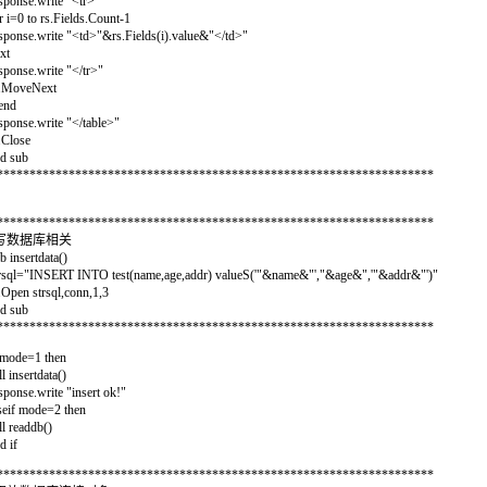
sponse.write "<tr>"
r i=0 to rs.Fields.Count-1
sponse.write "<td>"&rs.Fields(i).value&"</td>"
xt
sponse.write "</tr>"
.MoveNext
end
sponse.write "</table>"
.Close
d sub
********************************************************************
********************************************************************
 写数据库相关
b insertdata()
rsql="INSERT INTO test(name,age,addr) valueS('"&name&"',"&age&",'"&addr&"')"
.Open strsql,conn,1,3
d sub
********************************************************************
 mode=1 then
ll insertdata()
sponse.write "insert ok!"
seif mode=2 then
ll readdb()
d if
********************************************************************