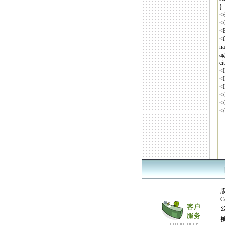
}
</
<
<
<f
na
ag
ci
<I
<I
<I
</
<
<
C