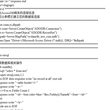
ain</a>":response.end
e=clng(age)
nd if '********************************************************************
 与AccessDB相关的连接信息
 可以参照它建立您的数据库连接
********************************************************************
m conn,rs,dbpath
t conn=Server.CreateObject("ADODB.Connection")
t rs=Server.CreateObject("ADODB.RecordSet")
path=Server.MapPath("rwdata/db_test_com.mdb")
nn.Open "Driver={Microsoft Access Driver (*.mdb)}; DBQ="&dbpath
********************************************************************
********************************************************************
m strsql
********************************************************************
 读数据库相关操作
b readdb()
rsql="select * from test"
.open strsql,conn,1,1
 rs.EOF then response.write "no record at all":exit sub
sponse.write "<table border=1>"
sponse.write "<tr>"
r i=0 to rs.Fields.Count-1
sponse.write "<td><font color=blue>"&rs.Fields(i).Name&"</font></td>"
xt
sponse.write "</tr>"
ile not rs.EOF