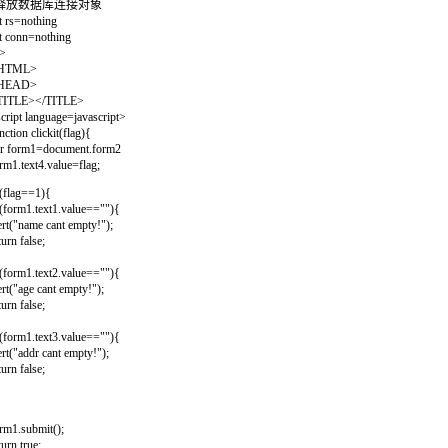
 释放数据库连接对象
t rs=nothing
t conn=nothing
>
HTML>
HEAD>
TITLE></TITLE>
cript language=javascript>
nction clickit(flag){
r form1=document.form2
rm1.text4.value=flag;
 (flag==1){
 (form1.text1.value==""){
ert("name cant empty!");
turn false;
 (form1.text2.value==""){
ert("age cant empty!");
turn false;
 (form1.text3.value==""){
ert("addr cant empty!");
turn false;
rm1.submit();
turn true;