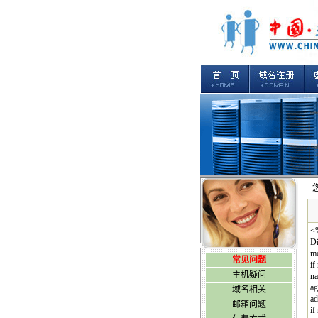
<
D
mo
常见问题
if
主机疑问
na
ag
域名相关
ad
邮箱问题
if