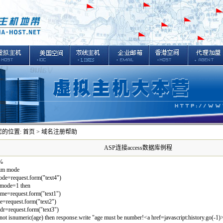
您的位置:
首页
> 域名注册帮助
ASP连接access数据库例程
%
im mode
de=request.form("text4")
 mode=1 then
me=request.form("text1")
e=request.form("text2")
dr=request.form("text3")
 not isnumeric(age) then response.write "age must be number!<a href=javascript:history.go(-1)