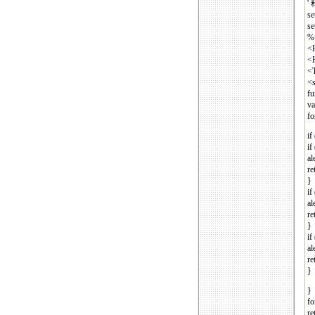
'
se
se
%
<
<
<
<s
fu
va
fo
if
if
al
re
}
if
al
re
}
if
al
re
}
}
fo
re