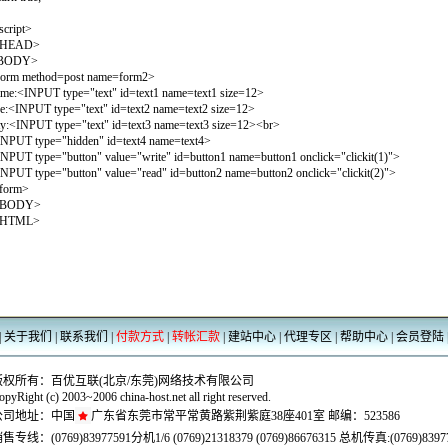
script>
/HEAD>
BODY>
orm method=post name=form2>
me:<INPUT type="text" id=text1 name=text1 size=12>
e:<INPUT type="text" id=text2 name=text2 size=12>
ty:<INPUT type="text" id=text3 name=text3 size=12><br>
NPUT type="hidden" id=text4 name=text4>
NPUT type="button" value="write" id=button1 name=button1 onclick="clickit(1)">
NPUT type="button" value="read" id=button2 name=button2 onclick="clickit(2)">
form>
/BODY>
/HTML>
|
关于我们
|
联系我们
|
付款方式
|
转帐汇款
|
建站中心
|
代理专区
|
帮助中心
|
会员登陆
版权所有：百优互联(北京/东莞)网络技术有限公司
opyRight (c) 2003~2006 china-host.net all right reserved.
公司地址：
中国
广东省东莞市常平常黄路紫荆紫庭38座401室 邮编：523586
销售专线：
(0769)83977591分机1/6 (0769)21318379 (0769)86676315
总机传真:
(0769)8397