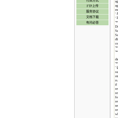
付费方式
ag
ag
FTP上传
e
服务协议
'
文档下载
'
'
有问必答
Di
Se
Se
db
co
'
'
di
'
'
su
st
rs
if
re
re
fo
re
ne
re
wh